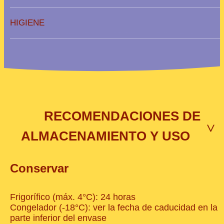
HIGIENE
RECOMENDACIONES DE
>
ALMACENAMIENTO Y USO
Conservar
Frigorífico (máx. 4°C): 24 horas
Congelador (-18°C): ver la fecha de caducidad en la
parte inferior del envase