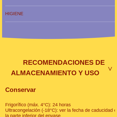
HIGIENE
RECOMENDACIONES DE
>
ALMACENAMIENTO Y USO
Conservar
Frigorífico (máx. 4°C): 24 horas
Ultracongelación (-18°C): ver la fecha de caducidad 
la parte inferior del envase